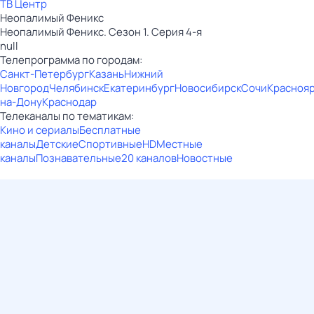
ТВ Центр
Неопалимый Феникс
Неопалимый Феникс. Сезон 1. Серия 4-я
null
Телепрограмма по городам:
Санкт-Петербург
Казань
Нижний
Новгород
Челябинск
Екатеринбург
Новосибирск
Сочи
Красноя
на-Дону
Краснодар
Телеканалы по тематикам:
Кино и сериалы
Бесплатные
каналы
Детские
Спортивные
HD
Местные
каналы
Познавательные
20 каналов
Новостные