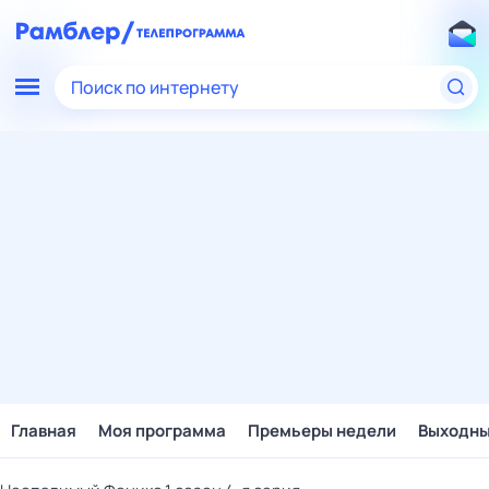
Поиск по интернету
Главная
Моя программа
Премьеры недели
Выходн