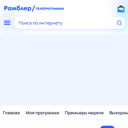
Поиск по интернету
Главная
Моя программа
Премьеры недели
Выходн