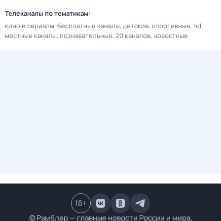
Телеканалы по тематикам:
кино и сериалы
бесплатные каналы
детские
спортивные
hd
местные каналы
познавательные
20 каналов
новостные
18
+
© Рамблер — главные новости России и мира,