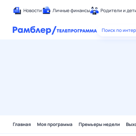
Новости
Личные финансы
Родители и дет
Здоровье
Поиск по инте
Развлечен
Дом и уют
Спорт
Карьера
Авто
Технологи
Жизненные
Сберегаем
Гороскопы
Главная
Моя программа
Премьеры недели
Вых