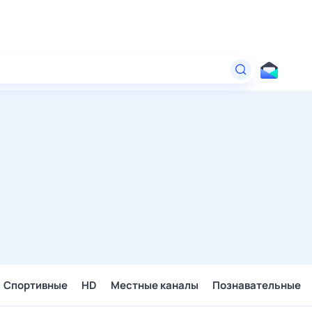
Спортивные
HD
Местные каналы
Познавательные