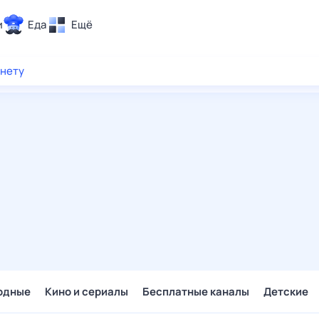
и
Еда
Ещё
Почта
рнету
ия и отдых
Поиск
Погода
ТВ-программа
и и тренды
 ситуации
 вместе
Помощь
одные
Кино и сериалы
Бесплатные каналы
Детские