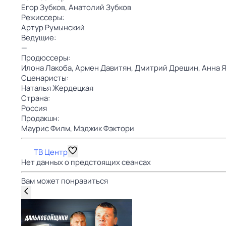
Егор Зубков,
Анатолий Зубков
Режиссеры:
Артур Румынский
Ведущие:
—
Продюссеры:
Илона Лакоба,
Армен Давитян,
Дмитрий Дрешин,
Анна 
Сценаристы:
Наталья Жердецкая
Страна:
Россия
Продакшн:
Маурис Филм,
Мэджик Фэктори
ТВ Центр
Нет данных о предстоящих сеансах
Вам может понравиться