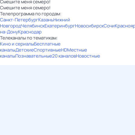
Смешите меня семеро!
Смешите меня семеро!
Телепрограмма по городам:
Санкт-Петербург
Казань
Нижний
Новгород
Челябинск
Екатеринбург
Новосибирск
Сочи
Красноя
на-Дону
Краснодар
Телеканалы по тематикам:
Кино и сериалы
Бесплатные
каналы
Детские
Спортивные
HD
Местные
каналы
Познавательные
20 каналов
Новостные