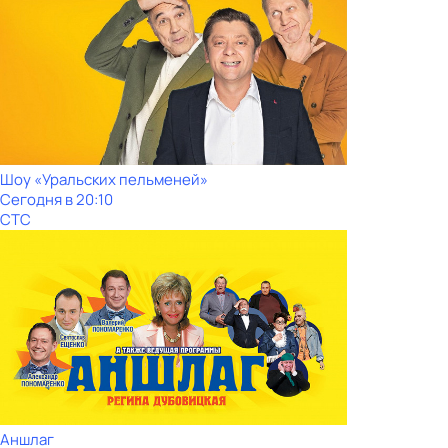
Шоy «Уральских пeльменей»
Сегодня в 20:10
СТС
Аншлаг