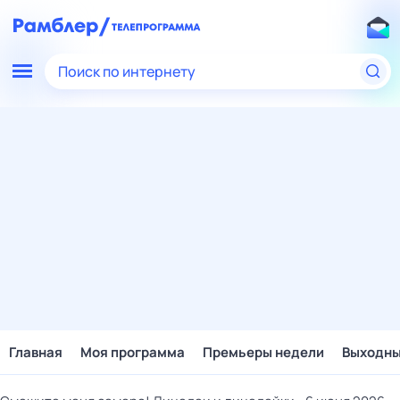
Поиск по интернету
Главная
Моя программа
Премьеры недели
Выходн