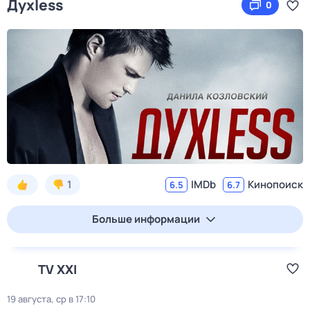
Духless
0
1
IMDb
Кинопоиск
6.5
6.7
Больше информации
TV XXI
19 августа, ср в 17:10