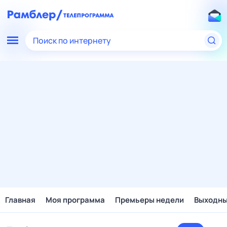
Поиск по интернету
Главная
Моя программа
Премьеры недели
Выходн