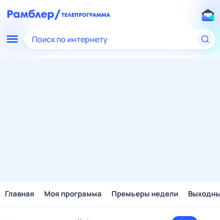
Поиск по интернету
Главная
Моя программа
Премьеры недели
Выходн