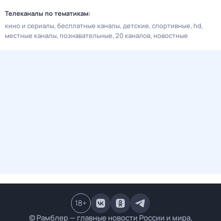
Телеканалы по тематикам:
кино и сериалы
бесплатные каналы
детские
спортивные
hd
местные каналы
познавательные
20 каналов
новостные
18
+
© Рамблер — главные новости России и мира,