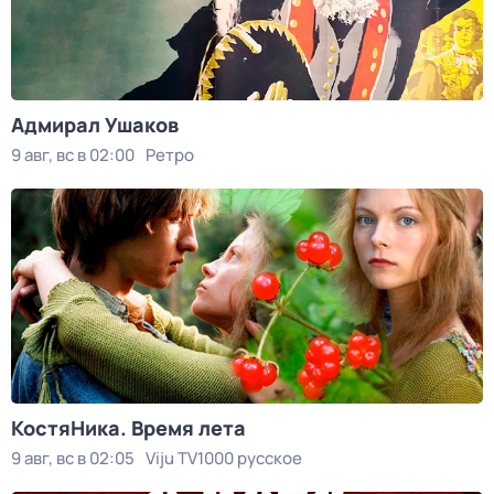
Адмирал Ушаков
9 авг, вс в 02:00
Ретро
КостяНика. Время лета
9 авг, вс в 02:05
Viju TV1000 русское