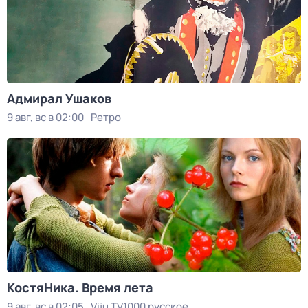
Адмирал Ушаков
9 авг, вс в 02:00
Ретро
КостяНика. Время лета
9 авг, вс в 02:05
Viju TV1000 русское