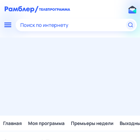
Поиск по интернету
Главная
Моя программа
Премьеры недели
Выходн