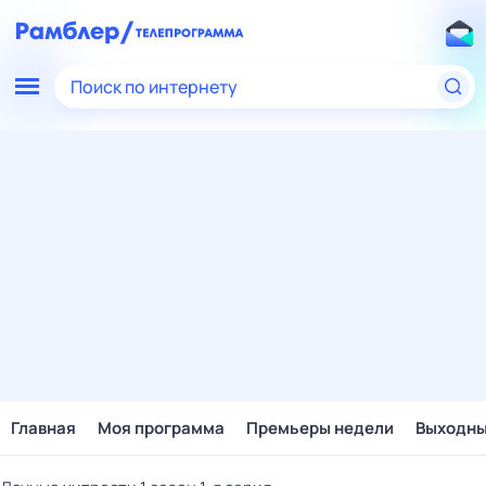
Поиск по интернету
Главная
Моя программа
Премьеры недели
Выходн