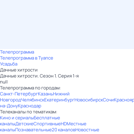
Телепрограмма
Телепрограмма в Туапсе
Усадьба
Дачные хитрости
Дачные хитрости. Сезон 1. Серия 1-я
null
Телепрограмма по городам:
Санкт-Петербург
Казань
Нижний
Новгород
Челябинск
Екатеринбург
Новосибирск
Сочи
Красноя
на-Дону
Краснодар
Телеканалы по тематикам:
Кино и сериалы
Бесплатные
каналы
Детские
Спортивные
HD
Местные
каналы
Познавательные
20 каналов
Новостные