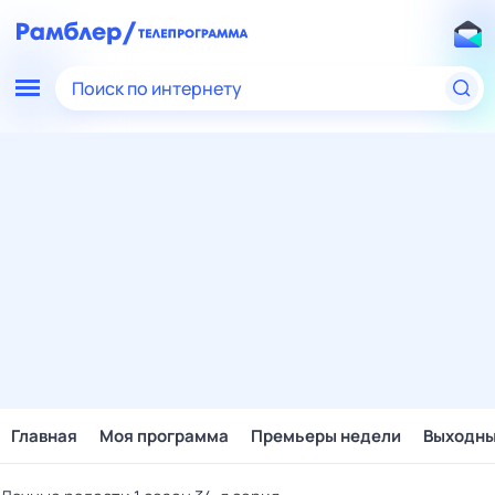
Поиск по интернету
Главная
Моя программа
Премьеры недели
Выходн