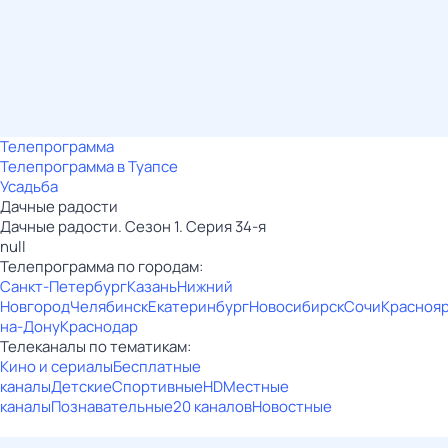
Телепрограмма
Телепрограмма в Туапсе
Усадьба
Дачные радости
Дачные радости. Сезон 1. Серия 34-я
null
Телепрограмма по городам:
Санкт-Петербург
Казань
Нижний
Новгород
Челябинск
Екатеринбург
Новосибирск
Сочи
Красноя
на-Дону
Краснодар
Телеканалы по тематикам:
Кино и сериалы
Бесплатные
каналы
Детские
Спортивные
HD
Местные
каналы
Познавательные
20 каналов
Новостные