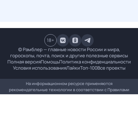
18
+
© Рамблер — главные новости России и мира,
гороскопы, почта, поиск и другие полезные сервисы
Полная версия
Помощь
Политика конфиденциальности
Условия использования
Лайки
Топ-100
Все проекты
На информационном ресурсе применяются
рекомендательные технологии в соответствии с
Правилами