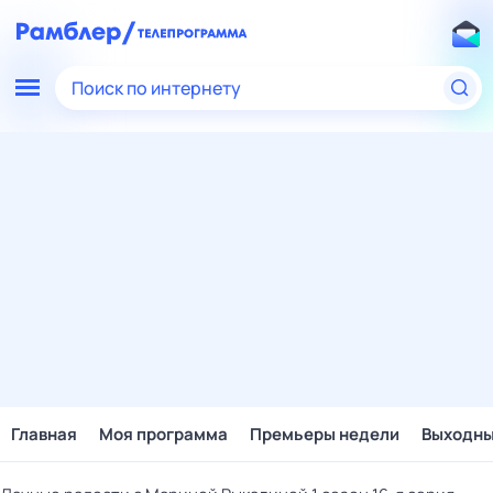
Поиск по интернету
Главная
Моя программа
Премьеры недели
Выходн