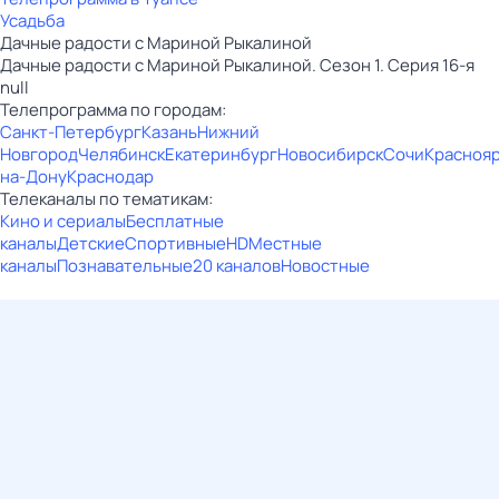
Усадьба
Дачные радости с Мариной Рыкалиной
Дачные радости с Мариной Рыкалиной. Сезон 1. Серия 16-я
null
Телепрограмма по городам:
Санкт-Петербург
Казань
Нижний
Новгород
Челябинск
Екатеринбург
Новосибирск
Сочи
Красноя
на-Дону
Краснодар
Телеканалы по тематикам:
Кино и сериалы
Бесплатные
каналы
Детские
Спортивные
HD
Местные
каналы
Познавательные
20 каналов
Новостные