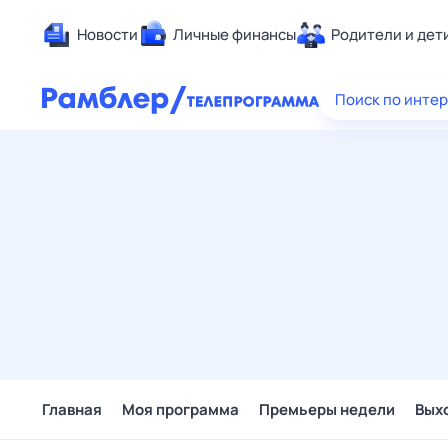
Новости
Личные финансы
Родители и дет
Здоровье
Поиск по инте
Развлечен
Дом и уют
Спорт
Карьера
Авто
Технологи
Жизненные
Сберегаем
Гороскопы
Главная
Моя программа
Премьеры недели
Вых