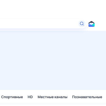
Спортивные
HD
Местные каналы
Познавательные