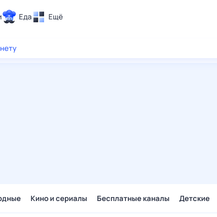
и
Еда
Ещё
Почта
рнету
ия и отдых
Поиск
Погода
ТВ-программа
и и тренды
 ситуации
 вместе
Помощь
одные
Кино и сериалы
Бесплатные каналы
Детские