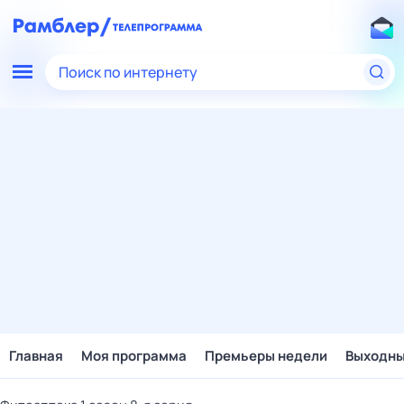
Поиск по интернету
Главная
Моя программа
Премьеры недели
Выходн