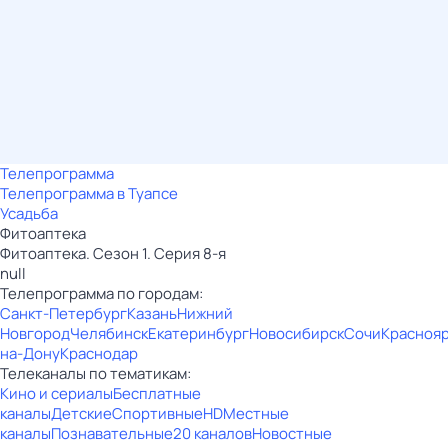
Телепрограмма
Телепрограмма в Туапсе
Усадьба
Фитоаптека
Фитоаптека. Сезон 1. Серия 8-я
null
Телепрограмма по городам:
Санкт-Петербург
Казань
Нижний
Новгород
Челябинск
Екатеринбург
Новосибирск
Сочи
Красноя
на-Дону
Краснодар
Телеканалы по тематикам:
Кино и сериалы
Бесплатные
каналы
Детские
Спортивные
HD
Местные
каналы
Познавательные
20 каналов
Новостные