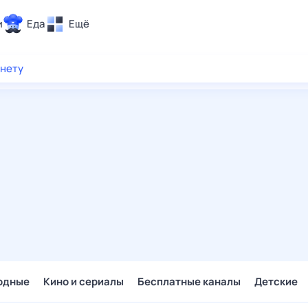
и
Еда
Ещё
Почта
рнету
ия и отдых
Поиск
Погода
ТВ-программа
и и тренды
 ситуации
 вместе
Помощь
одные
Кино и сериалы
Бесплатные каналы
Детские