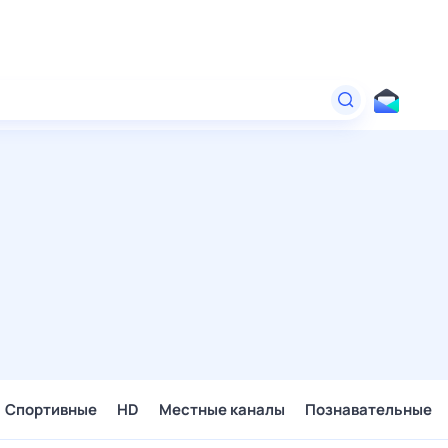
Спортивные
HD
Местные каналы
Познавательные