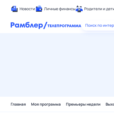
Новости
Личные финансы
Родители и дет
Здоровье
Поиск по инте
Развлечен
Дом и уют
Спорт
Карьера
Авто
Технологи
Жизненные
Сберегаем
Гороскопы
Главная
Моя программа
Премьеры недели
Вых