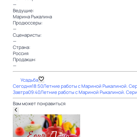
—
Ведущие:
Марина Рыкалина
Продюссеры:
—
Сценаристы:
—
Страна:
Россия
Продакшн:
—
Усадьба
Сегодня
18:50
Летние работы с Мариной Рыкалиной
. Се
Завтра
09:40
Летние работы с Мариной Рыкалиной
. Сер
Вам может понравиться