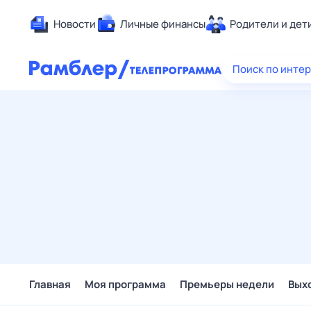
Новости
Личные финансы
Родители и дет
Здоровье
Поиск по инте
Развлечен
Дом и уют
Спорт
Карьера
Авто
Технологи
Жизненные
Сберегаем
Гороскопы
Главная
Моя программа
Премьеры недели
Вых