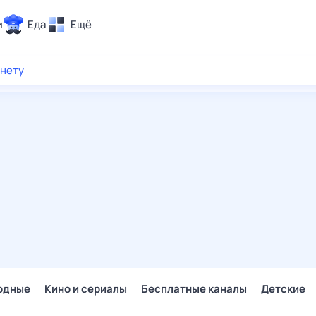
и
Еда
Ещё
Почта
рнету
ия и отдых
Поиск
Погода
ТВ-программа
и и тренды
 ситуации
 вместе
Помощь
одные
Кино и сериалы
Бесплатные каналы
Детские