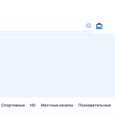
Спортивные
HD
Местные каналы
Познавательные