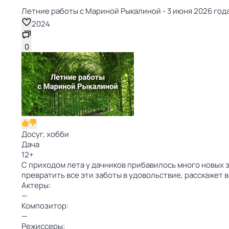
Летние работы с Мариной Рыкалиной - 3 июня 2026 года
2024
0
Досуг, хобби
Дача
12
+
С приходом лета у дачников прибавилось много новых 
превратить все эти заботы в удовольствие, расскажет
Актеры:
—
Композитор:
—
Режиссеры: