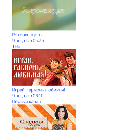
Ретроконцерт
9 авг, вс в 05:35
ТНВ
Играй, гармонь любимая!
9 авг, вс в 06:10
Первый канал