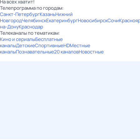
На всех хватит!
Телепрограмма по городам:
Санкт-Петербург
Казань
Нижний
Новгород
Челябинск
Екатеринбург
Новосибирск
Сочи
Красноя
на-Дону
Краснодар
Телеканалы по тематикам:
Кино и сериалы
Бесплатные
каналы
Детские
Спортивные
HD
Местные
каналы
Познавательные
20 каналов
Новостные