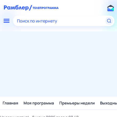
Поиск по интернету
Главная
Моя программа
Премьеры недели
Выходн