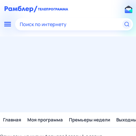
Поиск по интернету
Главная
Моя программа
Премьеры недели
Выходн