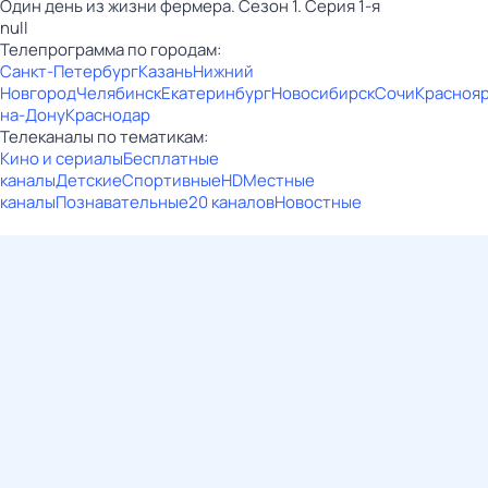
Один день из жизни фермера. Сезон 1. Серия 1-я
null
Телепрограмма по городам:
Санкт-Петербург
Казань
Нижний
Новгород
Челябинск
Екатеринбург
Новосибирск
Сочи
Красноя
на-Дону
Краснодар
Телеканалы по тематикам:
Кино и сериалы
Бесплатные
каналы
Детские
Спортивные
HD
Местные
каналы
Познавательные
20 каналов
Новостные