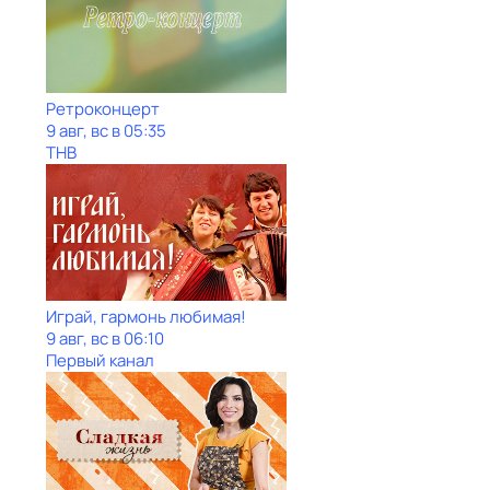
Ретроконцерт
9 авг, вс в 05:35
ТНВ
Играй, гармонь любимая!
9 авг, вс в 06:10
Первый канал