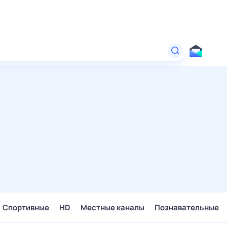
Спортивные
HD
Местные каналы
Познавательные