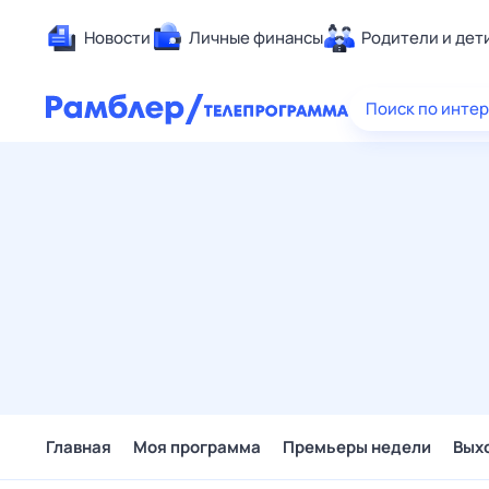
Новости
Личные финансы
Родители и дет
Здоровье
Поиск по инте
Развлечен
Дом и уют
Спорт
Карьера
Авто
Технологи
Жизненные
Сберегаем
Гороскопы
Главная
Моя программа
Премьеры недели
Вых