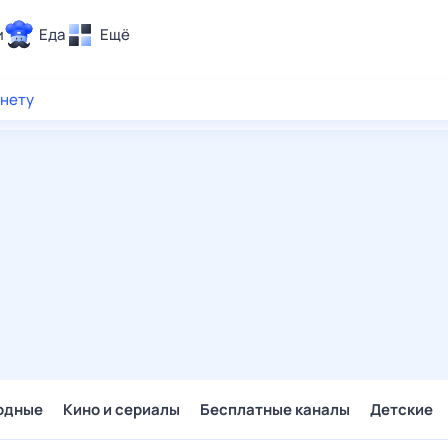
и
Еда
Ещё
Почта
рнету
ия и отдых
Поиск
Погода
ТВ-программа
и и тренды
 ситуации
 вместе
Помощь
одные
Кино и сериалы
Бесплатные каналы
Детские