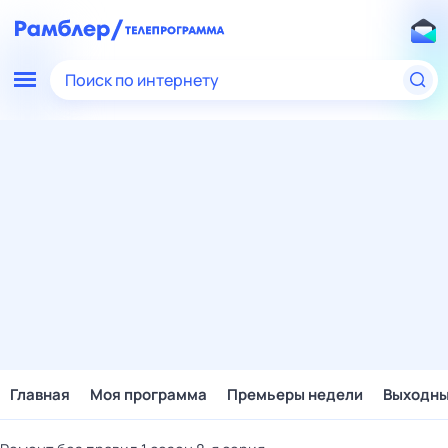
Поиск по интернету
Главная
Моя программа
Премьеры недели
Выходн