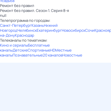
Усадьба
Ремонт без правил
Ремонт без правил. Сезон 1. Серия 8-я
null
Телепрограмма по городам:
Санкт-Петербург
Казань
Нижний
Новгород
Челябинск
Екатеринбург
Новосибирск
Сочи
Красноя
на-Дону
Краснодар
Телеканалы по тематикам:
Кино и сериалы
Бесплатные
каналы
Детские
Спортивные
HD
Местные
каналы
Познавательные
20 каналов
Новостные