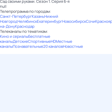
Сад своими руками. Сезон 1. Серия 6-я
null
Телепрограмма по городам:
Санкт-Петербург
Казань
Нижний
Новгород
Челябинск
Екатеринбург
Новосибирск
Сочи
Красноя
на-Дону
Краснодар
Телеканалы по тематикам:
Кино и сериалы
Бесплатные
каналы
Детские
Спортивные
HD
Местные
каналы
Познавательные
20 каналов
Новостные