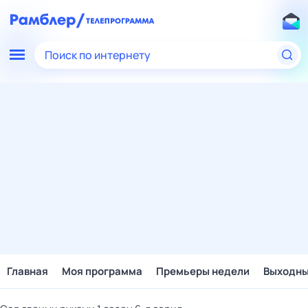
Поиск по интернету
Главная
Моя программа
Премьеры недели
Выходн