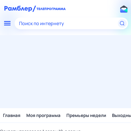
Поиск по интернету
Главная
Моя программа
Премьеры недели
Выходн