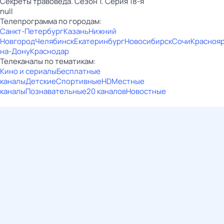
Секреты травоведа. Сезон 1. Серия 18-я
null
Телепрограмма по городам:
Санкт-Петербург
Казань
Нижний
Новгород
Челябинск
Екатеринбург
Новосибирск
Сочи
Красноя
на-Дону
Краснодар
Телеканалы по тематикам:
Кино и сериалы
Бесплатные
каналы
Детские
Спортивные
HD
Местные
каналы
Познавательные
20 каналов
Новостные