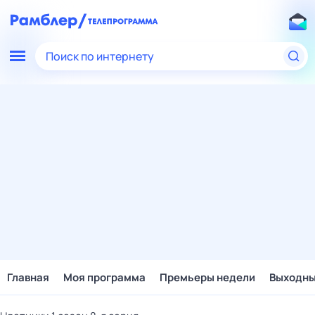
Поиск по интернету
Главная
Моя программа
Премьеры недели
Выходн