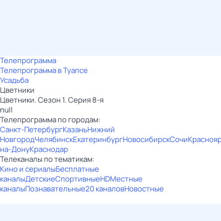
Телепрограмма
Телепрограмма в Туапсе
Усадьба
Цветники
Цветники. Сезон 1. Серия 8-я
null
Телепрограмма по городам:
Санкт-Петербург
Казань
Нижний
Новгород
Челябинск
Екатеринбург
Новосибирск
Сочи
Красноя
на-Дону
Краснодар
Телеканалы по тематикам:
Кино и сериалы
Бесплатные
каналы
Детские
Спортивные
HD
Местные
каналы
Познавательные
20 каналов
Новостные