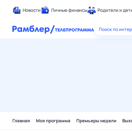
Новости
Личные финансы
Родители и дет
Здоровье
Поиск по инте
Развлечен
Дом и уют
Спорт
Карьера
Авто
Технологи
Жизненные
Сберегаем
Гороскопы
Главная
Моя программа
Премьеры недели
Вых