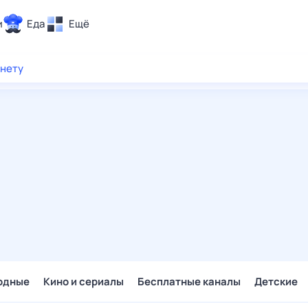
и
Еда
Ещё
Почта
рнету
ия и отдых
Поиск
Погода
ТВ-программа
и и тренды
 ситуации
 вместе
Помощь
одные
Кино и сериалы
Бесплатные каналы
Детские