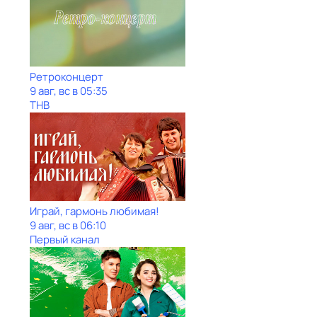
Ретроконцерт
9 авг, вс в 05:35
ТНВ
Играй, гармонь любимая!
9 авг, вс в 06:10
Первый канал