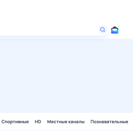
Спортивные
HD
Местные каналы
Познавательные