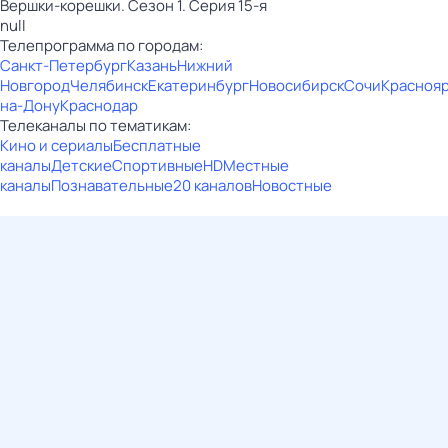
Вершки-корешки. Сезон 1. Серия 15-я
null
Телепрограмма по городам:
Санкт-Петербург
Казань
Нижний
Новгород
Челябинск
Екатеринбург
Новосибирск
Сочи
Красноя
на-Дону
Краснодар
Телеканалы по тематикам:
Кино и сериалы
Бесплатные
каналы
Детские
Спортивные
HD
Местные
каналы
Познавательные
20 каналов
Новостные