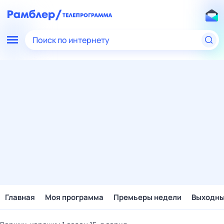
Поиск по интернету
Главная
Моя программа
Премьеры недели
Выходн