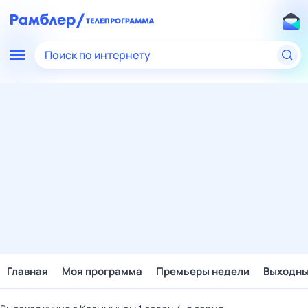
Поиск по интернету
Главная
Моя программа
Премьеры недели
Выходн