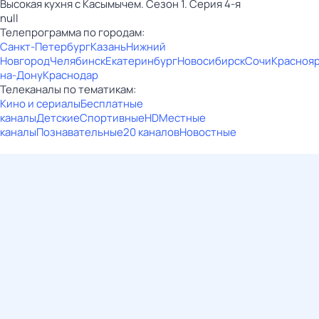
Высокая кухня с Касымычем. Сезон 1. Серия 4-я
null
Телепрограмма по городам:
Санкт-Петербург
Казань
Нижний
Новгород
Челябинск
Екатеринбург
Новосибирск
Сочи
Красноя
на-Дону
Краснодар
Телеканалы по тематикам:
Кино и сериалы
Бесплатные
каналы
Детские
Спортивные
HD
Местные
каналы
Познавательные
20 каналов
Новостные