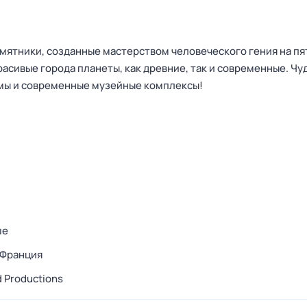
ятники, созданные мастерством человеческого гения на пя
асивые города планеты, как древние, так и современные. Чу
мы и современные музейные комплексы!
ше
Франция
d Productions