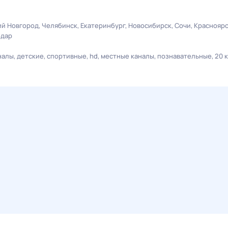
й Новгород
Челябинск
Екатеринбург
Новосибирск
Сочи
Краснояр
одар
налы
детские
спортивные
hd
местные каналы
познавательные
20 