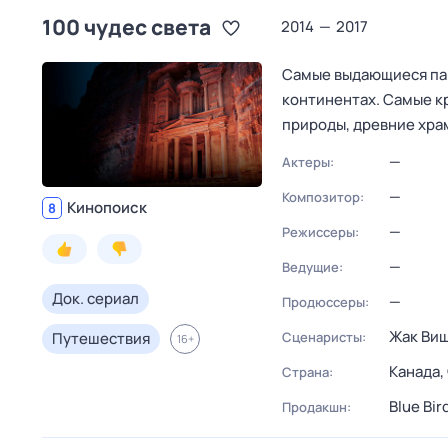
100 чудес света
2014
—
2017
Самые выдающиеся пам
континентах. Самые кр
природы, древние хра
—
Актеры:
—
Композитор:
Кинопоиск
8
—
Режиссеры:
—
Ведущие:
Док. сериал
—
Продюссеры:
Жак Ви
Путешествия
Сценаристы:
16
+
Канада,
Страна:
Blue Bir
Продакшн: