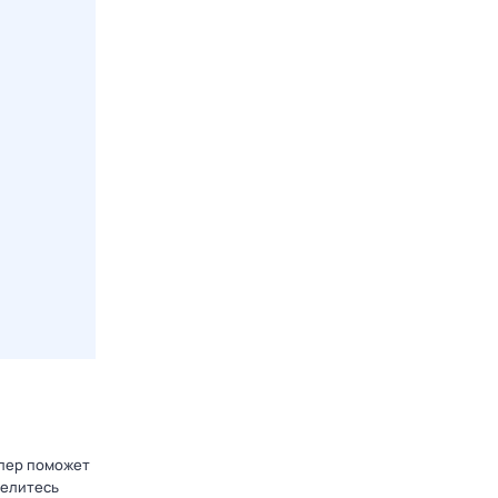
блер поможет
делитесь