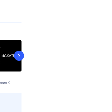
Мистические истории с
Пряничный д
Виктoром Bержбицким
ссия К
8 авг, сб в 10:1
8 авг, сб в 00:45
ТВ 3