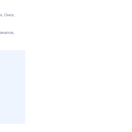
ск
Омск
каналов