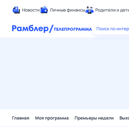
Новости
Личные финансы
Родители и дет
Здоровье
Поиск по инте
Развлечен
Дом и уют
Спорт
Карьера
Авто
Технологи
Жизненные
Сберегаем
Гороскопы
Главная
Моя программа
Премьеры недели
Вых