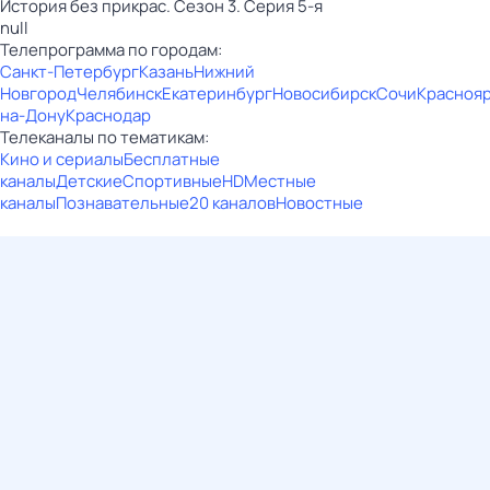
История без прикрас. Сезон 3. Серия 5-я
null
Телепрограмма по городам:
Санкт-Петербург
Казань
Нижний
Новгород
Челябинск
Екатеринбург
Новосибирск
Сочи
Красноя
на-Дону
Краснодар
Телеканалы по тематикам:
Кино и сериалы
Бесплатные
каналы
Детские
Спортивные
HD
Местные
каналы
Познавательные
20 каналов
Новостные