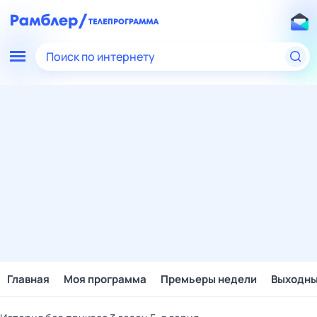
Поиск по интернету
Главная
Моя программа
Премьеры недели
Выходн