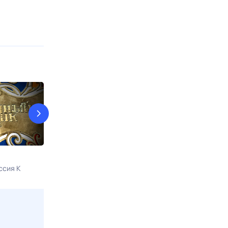
Рассекреченная история
Планета вкус
ссия К
8 авг, сб в 15:00
Россия К
8 авг, сб в 15:5