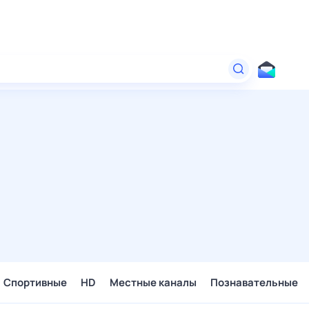
Спортивные
HD
Местные каналы
Познавательные