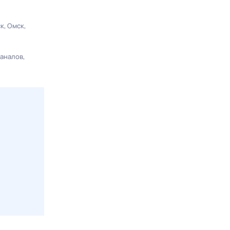
ск
Омск
каналов