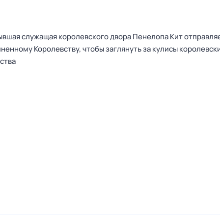
бывшая служащая королевского двора Пенелопа Кит отправляе
ненному Королевству, чтобы заглянуть за кулисы королевск
ства