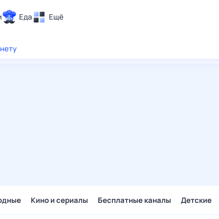
и
Еда
Ещё
Почта
рнету
ия и отдых
Поиск
Погода
ТВ-программа
и и тренды
 ситуации
 вместе
Помощь
одные
Кино и сериалы
Бесплатные каналы
Детские