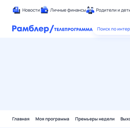
Новости
Личные финансы
Родители и дет
Здоровье
Поиск по инте
Развлечен
Дом и уют
Спорт
Карьера
Авто
Технологи
Жизненные
Сберегаем
Гороскопы
Главная
Моя программа
Премьеры недели
Вых