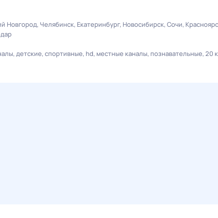
й Новгород
Челябинск
Екатеринбург
Новосибирск
Сочи
Краснояр
одар
налы
детские
спортивные
hd
местные каналы
познавательные
20 