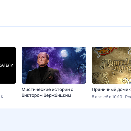
Мистические истории с
Пряничный домик
Виктoром Bержбицким
 К
8 авг, сб в 10:10
Ро
Сегодня в 00:45
ТВ 3