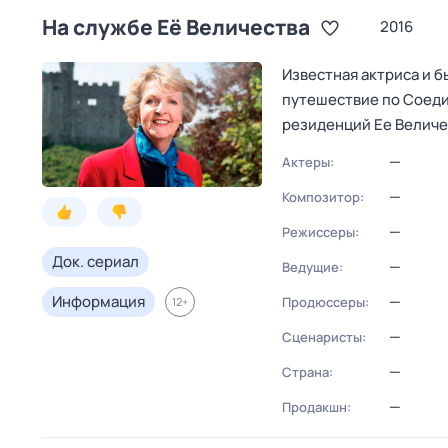
На службе Её Величества
2016
Известная актриса и 
путешествие по Соеди
резиденций Ее Величе
—
Актеры:
—
Композитор:
—
Режиссеры:
Док. сериал
—
Ведущие:
Информация
—
Продюссеры:
12
+
—
Сценаристы:
—
Страна:
—
Продакшн: