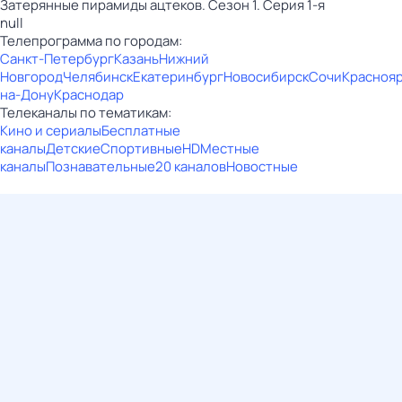
Затерянные пирамиды ацтеков. Сезон 1. Серия 1-я
null
Телепрограмма по городам:
Санкт-Петербург
Казань
Нижний
Новгород
Челябинск
Екатеринбург
Новосибирск
Сочи
Красноя
на-Дону
Краснодар
Телеканалы по тематикам:
Кино и сериалы
Бесплатные
каналы
Детские
Спортивные
HD
Местные
каналы
Познавательные
20 каналов
Новостные