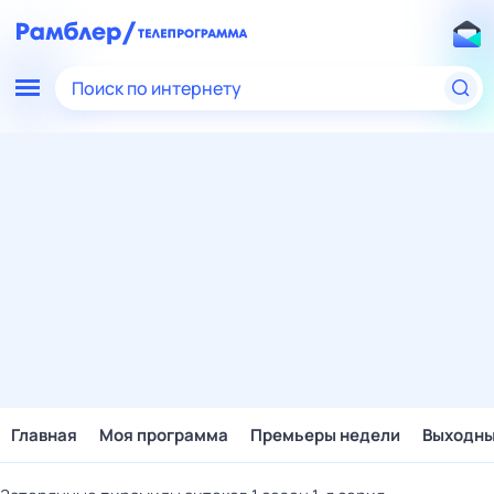
Поиск по интернету
Главная
Моя программа
Премьеры недели
Выходн