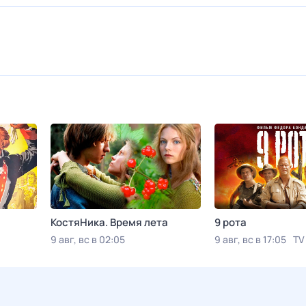
КостяНика. Время лета
9 рота
9 авг, вс в 02:05
9 авг, вс в 17:05
TV
Viju TV1000 русское