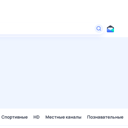
Спортивные
HD
Местные каналы
Познавательные