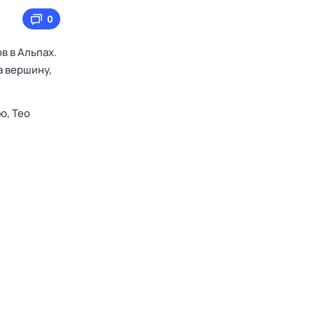
0
в в Альпах.
а вершину,
ью,
Тео