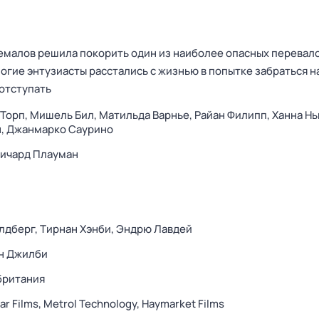
емалов решила покорить один из наиболее опасных перевало
ногие энтузиасты расстались с жизнью в попытке забраться н
 отступать
Торп,
Мишель Бил,
Матильда Варнье,
Райан Филипп,
Ханна Н
н,
Джанмарко Саурино
Ричард Плауман
лдберг,
Тирнан Хэнби,
Эндрю Лавдей
н Джилби
британия
ar Films,
Metrol Technology,
Haymarket Films