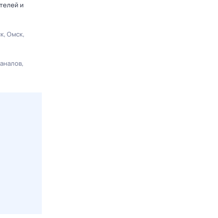
телей и
ск
Омск
каналов