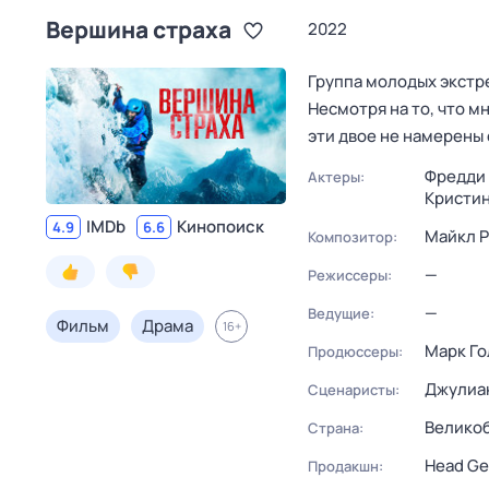
Вершина страха
2022
Группа молодых экстр
Несмотря на то, что м
эти двое не намерены
Фредди 
Актеры:
Кристи
IMDb
Кинопоиск
4.9
6.6
Майкл 
Композитор:
—
Режиссеры:
—
Ведущие:
Фильм
Драма
16
+
Марк Го
Продюссеры:
Джулиа
Сценаристы:
Велико
Страна:
Head Ge
Продакшн: