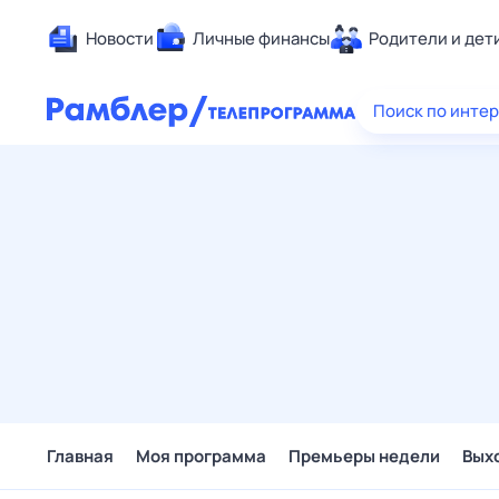
Новости
Личные финансы
Родители и дет
Здоровье
Поиск по инте
Развлечен
Дом и уют
Спорт
Карьера
Авто
Технологи
Жизненные
Сберегаем
Гороскопы
Главная
Моя программа
Премьеры недели
Вых