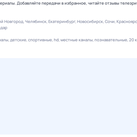
ериалы. Добавляйте передачи в избранное, читайте отзывы телезри
й Новгород
Челябинск
Екатеринбург
Новосибирск
Сочи
Краснояр
одар
налы
детские
спортивные
hd
местные каналы
познавательные
20 