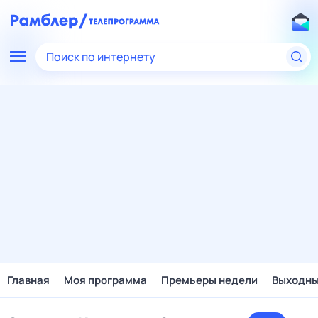
Поиск по интернету
Главная
Моя программа
Премьеры недели
Выходн