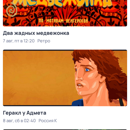
Два жадных медвежонка
7 авг, пт в 12:20
Ретро
Геракл у Адмета
8 авг, сб в 02:40
Россия К