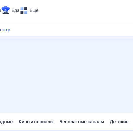
и
Еда
Ещё
Почта
рнету
ия и отдых
Поиск
Погода
ТВ-программа
и и тренды
 ситуации
 вместе
Помощь
одные
Кино и сериалы
Бесплатные каналы
Детские