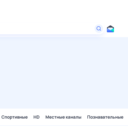
Спортивные
HD
Местные каналы
Познавательные