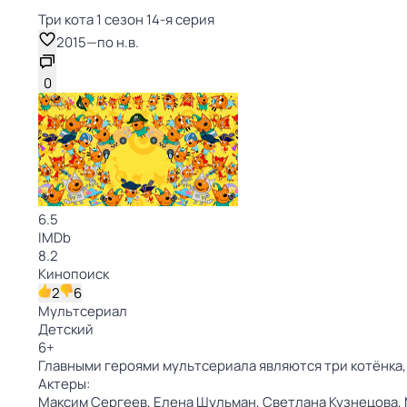
Три кота 1 сезон 14-я серия
2015
—
по н.в.
0
6.5
IMDb
8.2
Кинопоиск
2
6
Мультсериал
Детский
6
+
Главными героями мультсериала являются три котёнка,
Актеры:
Максим Сергеев,
Елена Шульман,
Светлана Кузнецова,