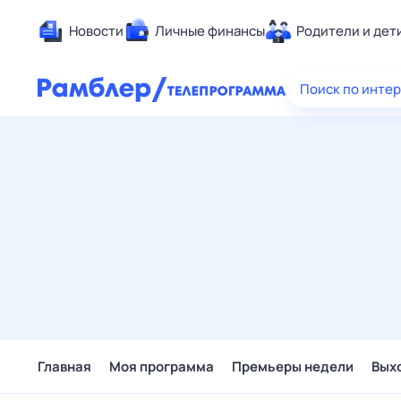
Новости
Личные финансы
Родители и дет
Здоровье
Поиск по инте
Развлечен
Дом и уют
Спорт
Карьера
Авто
Технологи
Жизненные
Сберегаем
Гороскопы
Главная
Моя программа
Премьеры недели
Вых