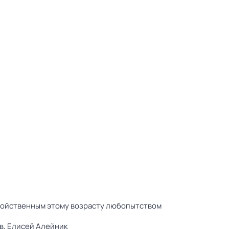
свойственным этому возрасту любопытством
в,
Елисей Алейник