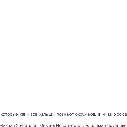
 которые, как и все малыши, познают окружающий их мир со 
Михаил Хрусталёв,
Михаил Новодворцев,
Владимир Пруднико