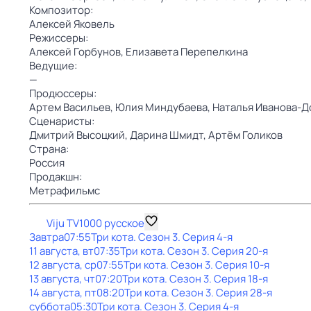
Композитор:
Алексей Яковель
Режиссеры:
Алексей Горбунов,
Елизавета Перепелкина
Ведущие:
—
Продюссеры:
Артем Васильев,
Юлия Миндубаева,
Наталья Иванова-Д
Сценаристы:
Дмитрий Высоцкий,
Дарина Шмидт,
Артём Голиков
Страна:
Россия
Продакшн:
Метрафильмс
Viju TV1000 русское
Завтра
07:55
Три кота
. Сезон 3
. Серия 4-я
11 августа, вт
07:35
Три кота
. Сезон 3
. Серия 20-я
12 августа, ср
07:55
Три кота
. Сезон 3
. Серия 10-я
13 августа, чт
07:20
Три кота
. Сезон 3
. Серия 18-я
14 августа, пт
08:20
Три кота
. Сезон 3
. Серия 28-я
суббота
05:30
Три кота
. Сезон 3
. Серия 4-я