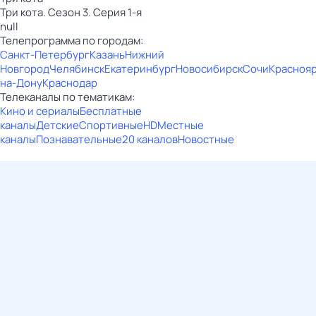
Три кота. Сезон 3. Серия 1-я
null
Телепрограмма по городам:
Санкт-Петербург
Казань
Нижний
Новгород
Челябинск
Екатеринбург
Новосибирск
Сочи
Красноя
на-Дону
Краснодар
Телеканалы по тематикам:
Кино и сериалы
Бесплатные
каналы
Детские
Спортивные
HD
Местные
каналы
Познавательные
20 каналов
Новостные