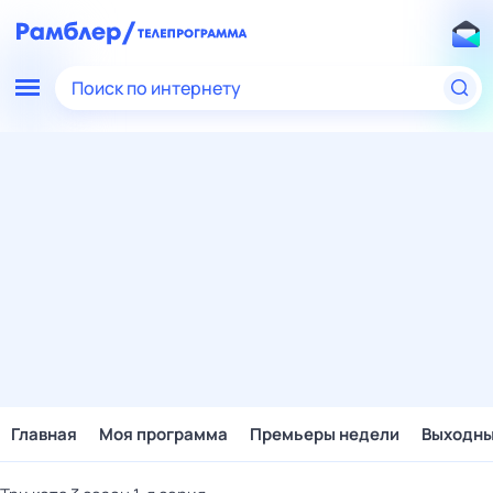
Поиск по интернету
Главная
Моя программа
Премьеры недели
Выходн