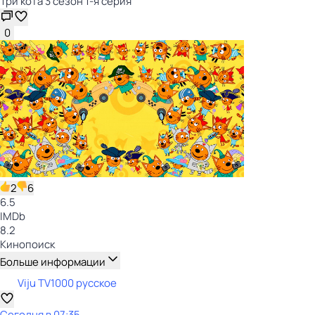
Три кота 3 сезон 1-я серия
0
2
6
6.5
IMDb
8.2
Кинопоиск
Больше информации
Viju TV1000 русское
Сегодня в 07:35