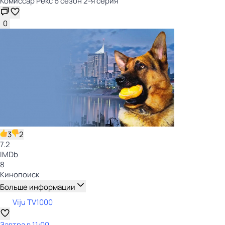
Комиссар Рекс 6 сезон 2-я серия
0
3
2
7.2
IMDb
8
Кинопоиск
Больше информации
Viju TV1000
Завтра в 11:00