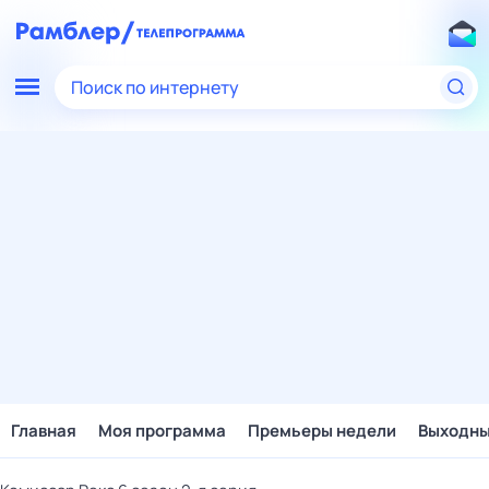
Поиск по интернету
Главная
Моя программа
Премьеры недели
Выходн