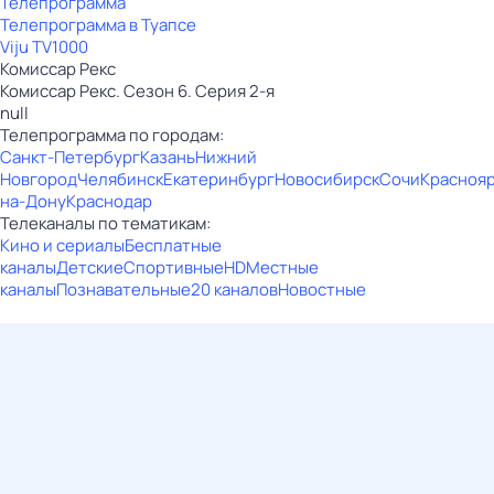
Телепрограмма
Телепрограмма в Туапсе
Viju TV1000
Комиссар Рекс
Комиссар Рекс. Сезон 6. Серия 2-я
null
Телепрограмма по городам:
Санкт-Петербург
Казань
Нижний
Новгород
Челябинск
Екатеринбург
Новосибирск
Сочи
Красноя
на-Дону
Краснодар
Телеканалы по тематикам:
Кино и сериалы
Бесплатные
каналы
Детские
Спортивные
HD
Местные
каналы
Познавательные
20 каналов
Новостные