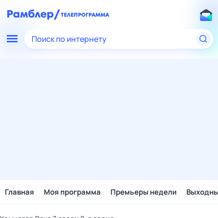
Поиск по интернету
Главная
Моя программа
Премьеры недели
Выходн