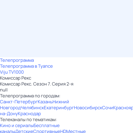
Телепрограмма
Телепрограмма в Туапсе
Viju TV1000
Комиссар Рекс
Комиссар Рекс. Сезон 7. Серия 2-я
null
Телепрограмма по городам:
Санкт-Петербург
Казань
Нижний
Новгород
Челябинск
Екатеринбург
Новосибирск
Сочи
Красноя
на-Дону
Краснодар
Телеканалы по тематикам:
Кино и сериалы
Бесплатные
каналы
Детские
Спортивные
HD
Местные