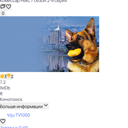
Комиссар Рекс 7 сезон 2-я серия
0
3
2
7.2
IMDb
8
Кинопоиск
Больше информации
Viju TV1000
Завтра в 11:00