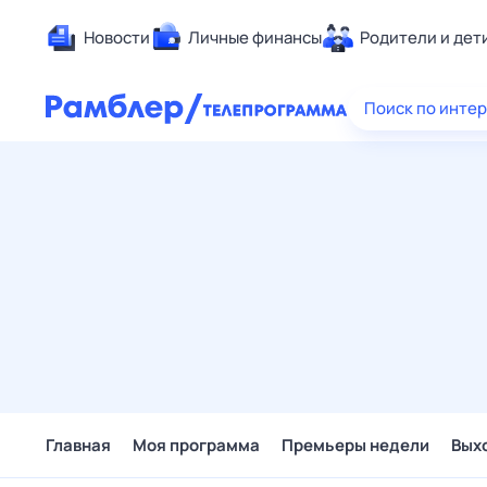
Новости
Личные финансы
Родители и дет
Здоровье
Поиск по инте
Развлечен
Дом и уют
Спорт
Карьера
Авто
Технологи
Жизненные
Сберегаем
Гороскопы
Главная
Моя программа
Премьеры недели
Вых