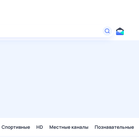
Спортивные
HD
Местные каналы
Познавательные