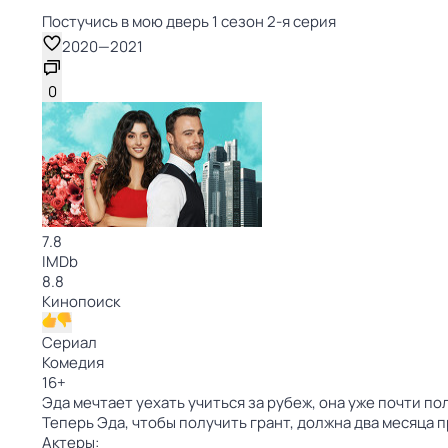
Постучись в мою дверь 1 сезон 2-я серия
2020
—
2021
0
7.8
IMDb
8.8
Кинопоиск
Сериал
Комедия
16
+
Эда мечтает уехать учиться за рубеж, она уже почти по
Теперь Эда, чтобы получить грант, должна два месяца 
Актеры: