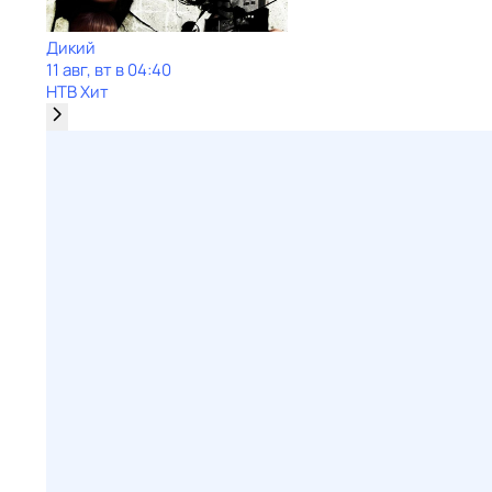
Дикий
11 авг, вт в 04:40
НТВ Хит