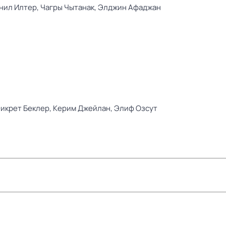
нил Илтер,
Чагры Чытанак,
Элджин Афаджан
икрет Беклер,
Керим Джейлан,
Элиф Озсут