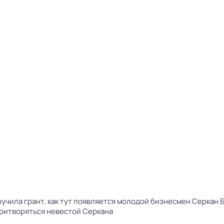
лучила грант, как тут появляется молодой бизнесмен Серкан Б
притворяться невестой Серкана