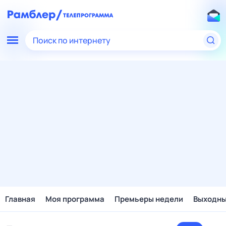
Поиск по интернету
Главная
Моя программа
Премьеры недели
Выходн