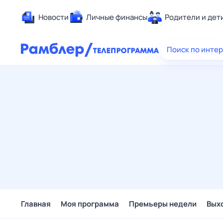
Новости
Личные финансы
Родители и дет
Здоровье
Поиск по инте
Развлечен
Дом и уют
Спорт
Карьера
Авто
Технологи
Жизненные
Сберегаем
Гороскопы
Главная
Моя программа
Премьеры недели
Вых