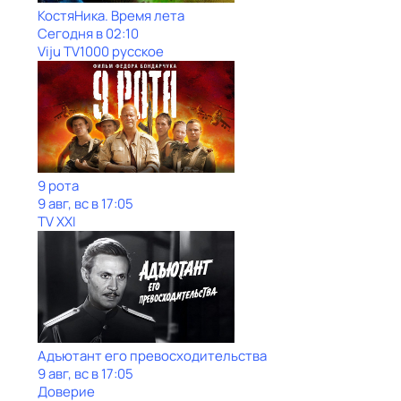
КостяНика. Время лета
Сегодня в 02:10
Viju TV1000 русское
9 рота
9 авг, вс в 17:05
TV XXI
Адъютант его превосходительства
9 авг, вс в 17:05
Доверие