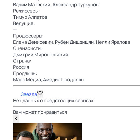
Вадим Маевский,
Александр Туркунов
Режиссеры:
Тимур Алпатов
Ведущие:
—
Продюссеры:
Елена Денисевич,
Рубен Дишдишян,
Нелли Яралова
Сценаристы:
Дмитрий Миропольский
Страна:
Россия
Продакшн:
Марс Медиа,
Амедиа Продакшн
Звезда
Нет данных о предстоящих сеансах
Вам может понравиться