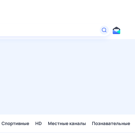
Спортивные
HD
Местные каналы
Познавательные