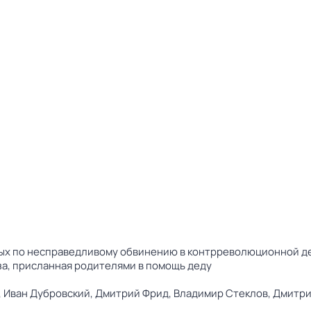
ных по несправедливому обвинению в контрреволюционной дея
иза, присланная родителями в помощь деду
,
Иван Дубровский,
Дмитрий Фрид,
Владимир Стеклов,
Дмитри