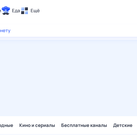
и
Еда
Ещё
Почта
рнету
ия и отдых
Поиск
Погода
ТВ-программа
и и тренды
 ситуации
 вместе
Помощь
одные
Кино и сериалы
Бесплатные каналы
Детские