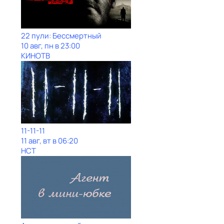
22 пули: Бессмертный
10 авг, пн в 23:00
КИНОТВ
11-11-11
11 авг, вт в 06:20
НСТ