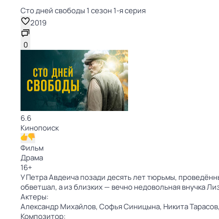
Сто дней свободы 1 сезон 1-я серия
2019
0
6.6
Кинопоиск
Фильм
Драма
16
+
У Петра Авдеича позади десять лет тюрьмы, проведён
обветшал, а из близких — вечно недовольная внучка Л
Актеры:
Александр Михайлов,
Софья Синицына,
Никита Тарасов
Композитор: