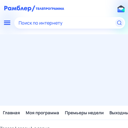
Поиск по интернету
Главная
Моя программа
Премьеры недели
Выходн