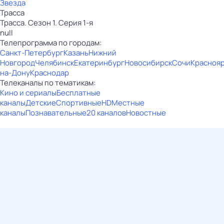
Звезда
Трасса
Трасса. Сезон 1. Серия 1-я
null
Телепрограмма по городам:
Санкт-Петербург
Казань
Нижний
Новгород
Челябинск
Екатеринбург
Новосибирск
Сочи
Красноя
на-Дону
Краснодар
Телеканалы по тематикам:
Кино и сериалы
Бесплатные
каналы
Детские
Спортивные
HD
Местные
каналы
Познавательные
20 каналов
Новостные