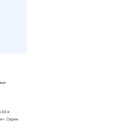
ами
 63-я
ди»
. Серия