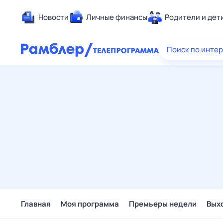
Новости
Личные финансы
Родители и дет
Здоровье
Поиск по инте
Развлечен
Дом и уют
Спорт
Карьера
Авто
Технологи
Жизненные
Сберегаем
Гороскопы
Главная
Моя программа
Премьеры недели
Вых