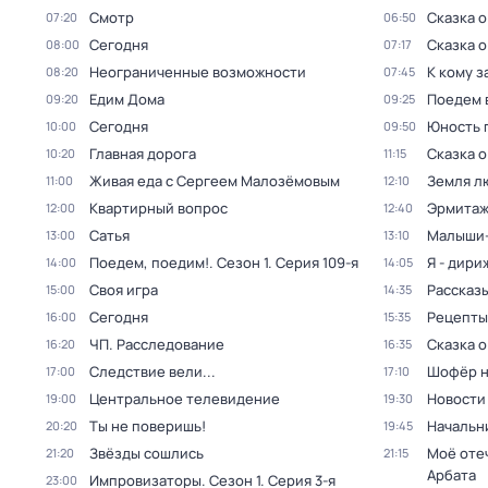
Смотр
Сказка о
07:20
06:50
Сегодня
Сказка о
08:00
07:17
Неограниченные возможности
К кому з
08:20
07:45
Едим Дома
Поедем 
09:20
09:25
Сегодня
Юность 
10:00
09:50
Главная дорога
Сказка о
10:20
11:15
Живая еда с Сергеем Малозёмовым
Земля л
11:00
12:10
Квартирный вопрос
Эрмита
12:00
12:40
Сатья
Малыши-
13:00
13:10
Поедем, поедим!
. Сезон 1
. Серия 109-я
Я - дири
14:00
14:05
Своя игра
Рассказы
15:00
14:35
Сегодня
Рецепты
16:00
15:35
ЧП. Расследование
Сказка о
16:20
16:35
Следствие вели...
Шофёр н
17:00
17:10
Центральное телевидение
Новости
19:00
19:30
Ты не поверишь!
Начальн
20:20
19:45
Звёзды сошлись
Моё оте
21:20
21:15
Арбата
Импровизаторы
. Сезон 1
. Серия 3-я
23:00