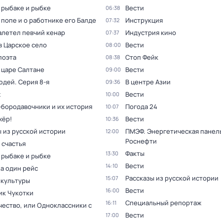
 рыбаке и рыбке
Вести
06:38
 попе и о работнике его Балде
Инструкция
07:32
алетел певчий кенар
Индустрия кино
07:37
в Царское село
Вести
08:00
поэта
Стоп Фейк
08:38
 царе Салтане
Вести
09:00
юдей
. Серия 8-я
В центре Азии
09:36
ж
Вести
10:00
бородавочники и их история
Погода 24
10:07
жёр!
Вести
10:36
 из русской истории
ПМЭФ. Энергетическая панел
12:00
Роснефти
 счастья
Факты
13:30
 рыбаке и рыбке
Вести
14:10
а один рейс
Рассказы из русской истории
15:07
 культуры
Вести
16:00
ик Чукотки
Специальный репортаж
16:11
чество, или Одноклассники с
Вести
17:00