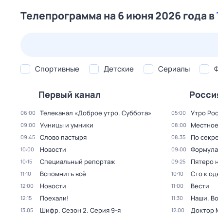
Телепрограмма на 6 июня 2026 года в
24 июл,
пт
25 июл,
сб
26 июл,
вс
27 июл,
пн
Спортивные
Детские
Сериалы
Первый канал
Росси
Телеканал «Доброе утро. Суббота»
Утро Ро
06:00
05:00
Умницы и умники
Местное
09:00
08:00
Слово пастыря
По секре
09:45
08:35
Новости
Формула
10:00
09:00
Специальный репортаж
Пятеро 
10:15
09:25
Вспомнить всё
Сто к о
11:10
10:10
Новости
Вести
12:00
11:00
Поехали!
Наши. В
12:15
11:30
Шифр
. Сезон 2
. Серия 9-я
Доктор 
13:05
12:00