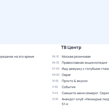
ТВ Центр
ередачах на это время
Москва резиновая
06:10
Православная энциклопедия
06:35
Ищу девушку с голубыми глаз
07:00
Овраг
09:00
Просто & вкусно
10:55
События
11:30
Смешите меня семеро!
. Серия
11:45
Анекдот-клуб «Нехмурые лю
12:35
51-я