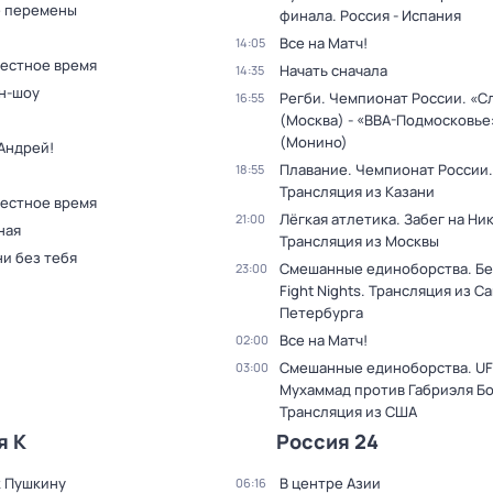
 перемены
финала. Россия - Испания
Все на Матч!
14:05
Местное время
Начать сначала
14:35
н-шоу
Регби. Чемпионат России. «С
16:55
(Москва) - «ВВА-Подмосковье
(Монино)
Андрей!
Плавание. Чемпионат России.
18:55
Трансляция из Казани
Местное время
Лёгкая атлетика. Забег на Ни
21:00
ная
Трансляция из Москвы
и без тебя
Смешанные единоборства. Бе
23:00
Fight Nights. Трансляция из С
Петербурга
Все на Матч!
02:00
Смешанные единоборства. UF
03:00
Мухаммад против Габриэля Б
Трансляция из США
я К
Россия 24
к Пушкину
В центре Азии
06:16