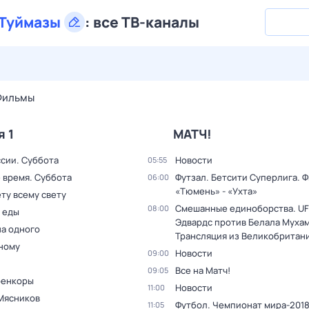
Туймазы
:
все ТВ-каналы
28 июл,
вт
29 июл,
ср
30 июл,
чт
31 июл,
пт
1 авг,
сб
Фильмы
я 1
МАТЧ!
ссии. Суббота
Новости
05:55
 время. Суббота
Футзал. Бетсити Суперлига. Ф
06:00
«Тюмень» - «Ухта»
ту всему свету
Смешанные единоборства. UF
08:00
 еды
Эдвардс против Белала Муха
на одного
Трансляция из Великобритан
дному
Новости
09:00
Все на Матч!
09:05
оенкоры
Новости
11:00
Мясников
Футбол. Чемпионат мира-2018.
11:05