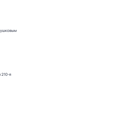
Пушковым
 210-я