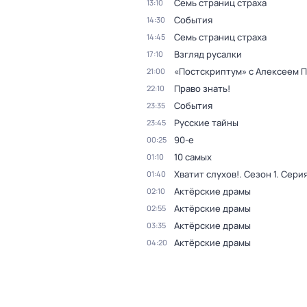
Семь страниц страха
13:10
События
14:30
Семь страниц страха
14:45
Взгляд русалки
17:10
«Постскриптум» с Алексеем 
21:00
Право знать!
22:10
События
23:35
Русские тайны
23:45
90-е
00:25
10 самых
01:10
Хватит слухов!
. Сезон 1
. Серия
01:40
Актёрские драмы
02:10
Актёрские драмы
02:55
Актёрские драмы
03:35
Актёрские драмы
04:20