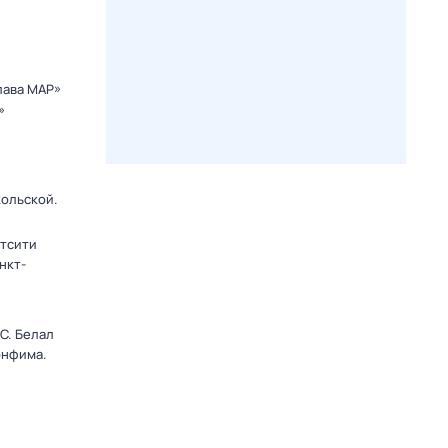
лава МАР»
»
кольской.
тсити
анкт-
C. Белал
онфима.