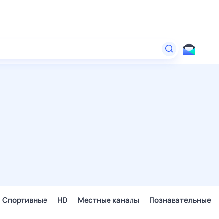
Спортивные
HD
Местные каналы
Познавательные