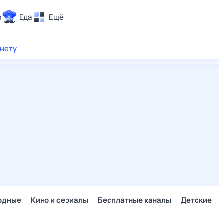
и
Еда
Ещё
Почта
рнету
ия и отдых
Поиск
Погода
ТВ-программа
и и тренды
 ситуации
 вместе
Помощь
одные
Кино и сериалы
Бесплатные каналы
Детские