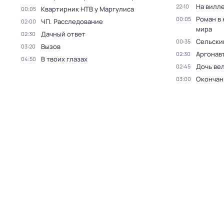
На вилл
22:10
Квартирник НТВ у Маргулиса
00:05
Роман в
00:05
ЧП. Расследование
02:00
мира
Дачный ответ
02:30
Сельски
00:35
Вызов
03:20
Аргонав
02:30
В твоих глазах
04:50
Дочь ве
02:45
Окончан
03:00