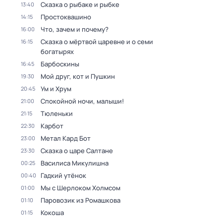
Сказка о рыбаке и рыбке
13:40
Простоквашино
14:15
Что, зачем и почему?
16:00
Сказка о мёртвой царевне и о семи
16:15
богатырях
Барбоскины
16:45
Мой друг, кот и Пушкин
19:30
Ум и Хрум
20:45
Спокойной ночи, малыши!
21:00
Тюленьки
21:15
Карбот
22:30
Метал Кард Бот
23:00
Сказка о царе Салтане
23:30
Василиса Микулишна
00:25
Гадкий утёнок
00:40
Мы с Шерлоком Холмсом
01:00
Паровозик из Ромашкова
01:10
Кокоша
01:15