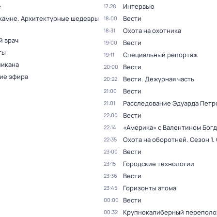
е
Интервью
17:28
 камне. Архитектурные шедевры
Вести
18:00
Охота на охотника
18:31
й врач
Вести
19:00
ты
Специальный репортаж
19:11
ликана
Вести
20:00
ие эфира
Вести. Дежурная часть
20:22
Вести
21:00
Расследование Эдуарда Петр
21:01
Вести
22:00
«Америка» с Валентином Бог
22:14
Охота на оборотней
. Сезон 1
.
22:35
Вести
23:00
Городские технологии
23:15
Вести
23:36
Горизонты атома
23:45
Вести
00:00
Крупнокалиберный переполо
00:32