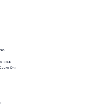
ова
дановым
 Серия 10-я
х