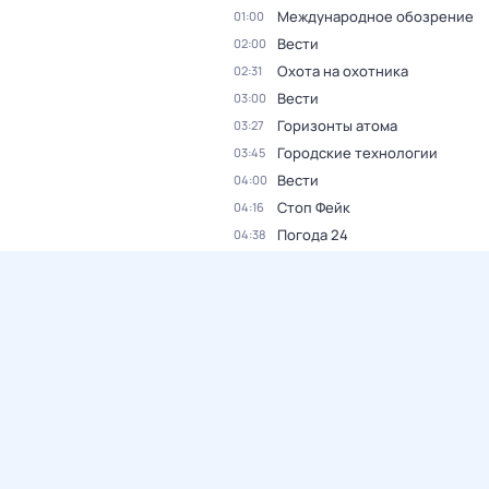
Международное обозрение
01:00
Вести
02:00
Охота на охотника
02:31
Вести
03:00
Горизонты атома
03:27
Городские технологии
03:45
Вести
04:00
Стоп Фейк
04:16
Погода 24
04:38