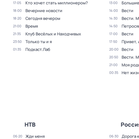
Кто хочет стать миллионером?
Большие
17:05
13:00
Вечерние новости
Вести
18:00
14:00
Сегодня вечером
Вести. 
18:20
14:30
Время
Петрося
21:00
14:50
Клуб Весёлых и Находчивых
Вести
21:35
17:00
Только ты и я
Привет, 
23:50
17:50
Подкаст.Лаб
Вести
01:35
20:00
Вести. 
20:50
Моя род
21:00
Нет жизн
00:35
НТВ
Росси
Жди меня
Дорога 
06:20
06:30