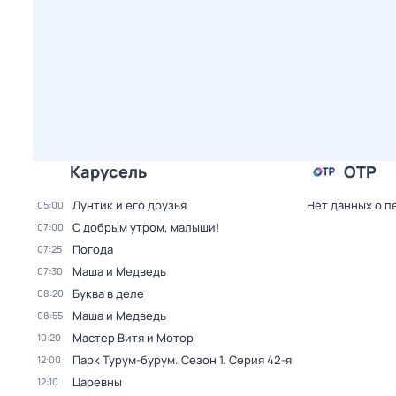
Карусель
ОТР
Лунтик и его друзья
Нет данных о п
05:00
С добрым утром, малыши!
07:00
Погода
07:25
Маша и Медведь
07:30
Буква в деле
08:20
Маша и Медведь
08:55
Мастер Витя и Мотор
10:20
Парк Турум-бурум
. Сезон 1
. Серия 42-я
12:00
Царевны
12:10