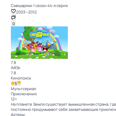
Смешарики 1 сезон 44-я серия
2003
—
2012
0
7.8
IMDb
7.8
Кинопоиск
5
Мультсериал
Приключения
12
+
На планете Земля существует вымышленная страна, где
постоянно придумывают себе захватывающие приключ
Актеры: