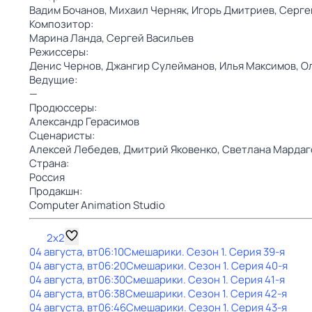
Вадим Бочанов,
Михаил Черняк,
Игорь Дмитриев,
Серге
Композитор:
Марина Ланда,
Сергей Васильев
Режиссеры:
Денис Чернов,
Джангир Сулейманов,
Илья Максимов,
О
Ведущие:
—
Продюссеры:
Александр Герасимов
Сценаристы:
Алексей Лебедев,
Дмитрий Яковенко,
Светлана Мардаг
Страна:
Россия
Продакшн:
Computer Animation Studio
2x2
04 августа, вт
06:10
Смешарики
. Сезон 1
. Серия 39-я
04 августа, вт
06:20
Смешарики
. Сезон 1
. Серия 40-я
04 августа, вт
06:30
Смешарики
. Сезон 1
. Серия 41-я
04 августа, вт
06:38
Смешарики
. Сезон 1
. Серия 42-я
04 августа, вт
06:46
Смешарики
. Сезон 1
. Серия 43-я