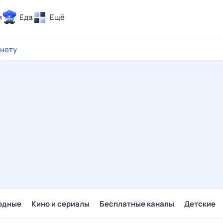
и
Еда
Ещё
Почта
рнету
ия и отдых
Поиск
Погода
ТВ-программа
и и тренды
 ситуации
 вместе
Помощь
одные
Кино и сериалы
Бесплатные каналы
Детские