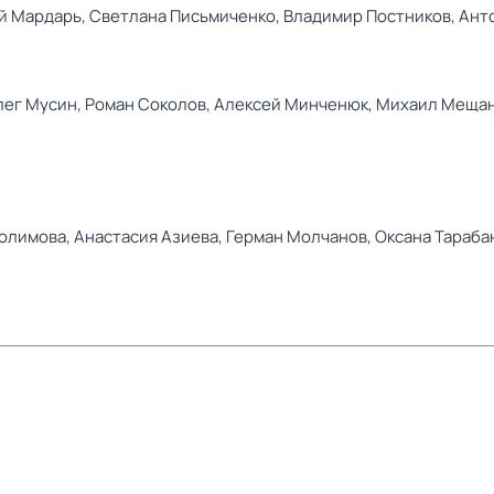
й Мардарь,
Светлана Письмиченко,
Владимир Постников,
Ант
лег Мусин,
Роман Соколов,
Алексей Минченюк,
Михаил Меща
олимова,
Анастасия Азиева,
Герман Молчанов,
Оксана Тараба