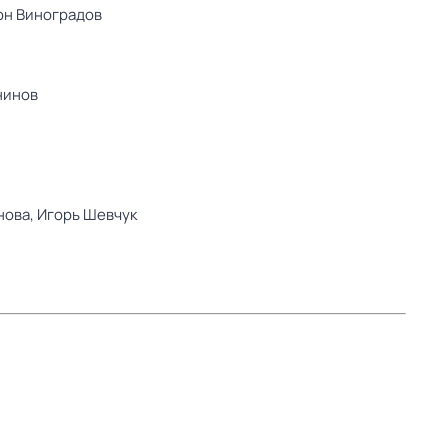
он Виноградов
нинов
нова,
Игорь Шевчук