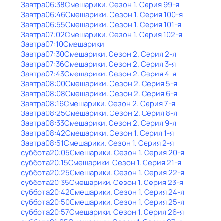
Завтра
06:38
Смешарики
. Сезон 1
. Серия 99-я
Завтра
06:46
Смешарики
. Сезон 1
. Серия 100-я
Завтра
06:55
Смешарики
. Сезон 1
. Серия 101-я
Завтра
07:02
Смешарики
. Сезон 1
. Серия 102-я
Завтра
07:10
Смешарики
Завтра
07:30
Смешарики
. Сезон 2
. Серия 2-я
Завтра
07:36
Смешарики
. Сезон 2
. Серия 3-я
Завтра
07:43
Смешарики
. Сезон 2
. Серия 4-я
Завтра
08:00
Смешарики
. Сезон 2
. Серия 5-я
Завтра
08:08
Смешарики
. Сезон 2
. Серия 6-я
Завтра
08:16
Смешарики
. Сезон 2
. Серия 7-я
Завтра
08:25
Смешарики
. Сезон 2
. Серия 8-я
Завтра
08:33
Смешарики
. Сезон 2
. Серия 9-я
Завтра
08:42
Смешарики
. Сезон 1
. Серия 1-я
Завтра
08:51
Смешарики
. Сезон 1
. Серия 2-я
суббота
20:05
Смешарики
. Сезон 1
. Серия 20-я
суббота
20:15
Смешарики
. Сезон 1
. Серия 21-я
суббота
20:25
Смешарики
. Сезон 1
. Серия 22-я
суббота
20:35
Смешарики
. Сезон 1
. Серия 23-я
суббота
20:42
Смешарики
. Сезон 1
. Серия 24-я
суббота
20:50
Смешарики
. Сезон 1
. Серия 25-я
суббота
20:57
Смешарики
. Сезон 1
. Серия 26-я