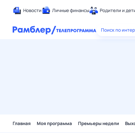
Новости
Личные финансы
Родители и дет
Здоровье
Поиск по инте
Развлечен
Дом и уют
Спорт
Карьера
Авто
Технологи
Жизненные
Сберегаем
Гороскопы
Главная
Моя программа
Премьеры недели
Вых