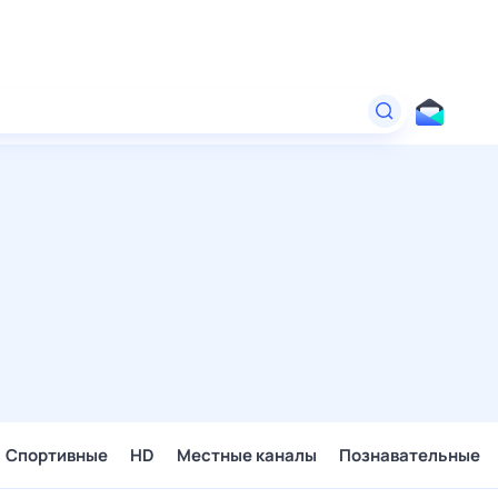
Спортивные
HD
Местные каналы
Познавательные