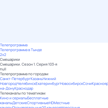
Телепрограмма
Телепрограмма в Тынде
2x2
Смешарики
Смешарики. Сезон 1. Серия 103-я
null
Телепрограмма по городам:
Санкт-Петербург
Казань
Нижний
Новгород
Челябинск
Екатеринбург
Новосибирск
Сочи
Красноя
на-Дону
Краснодар
Телеканалы по тематикам:
Кино и сериалы
Бесплатные
каналы
Детские
Спортивные
HD
Местные
каналы
Познавательные
20 каналов
Новостные