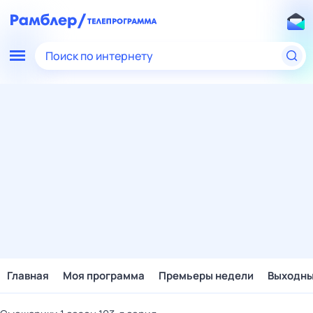
Поиск по интернету
Главная
Моя программа
Премьеры недели
Выходн