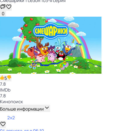
Смешарики 1 сезон 103-я серия
0
5
7.8
IMDb
7.8
Кинопоиск
Больше информации
2x2
04 августа, вт в 06:10