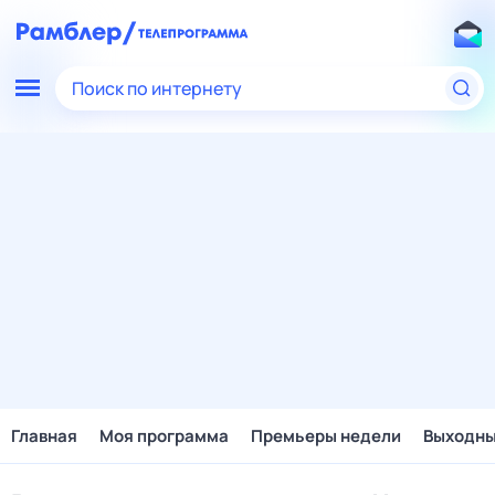
Поиск по интернету
Главная
Моя программа
Премьеры недели
Выходн