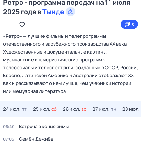
Ретро - программа передач на 11 июля
2025 года в
Тынде
0
«Ретро» — лучшие фильмы и телепрограммы
отечественного и зарубежного производства XX века.
Художественные и документальные картины,
музыкальные и юмористические программы,
телесериалы и телеспектакли, созданные в СССР, России,
Европе, Латинской Америке и Австралии отображают XX
век и рассказывают о нём лучше, чем учебники истории
или мемуарная литература
24 июл,
пт
25 июл,
сб
26 июл,
вс
27 июл,
пн
28 июл,
Встреча в конце зимы
05:40
Семён Дежнёв
07:05