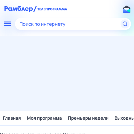
Поиск по интернету
Главная
Моя программа
Премьеры недели
Выходн