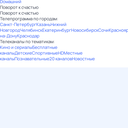
Dомашний
Поворот к счастью
Поворот к счастью
Телепрограмма по городам:
Санкт-Петербург
Казань
Нижний
Новгород
Челябинск
Екатеринбург
Новосибирск
Сочи
Красноя
на-Дону
Краснодар
Телеканалы по тематикам:
Кино и сериалы
Бесплатные
каналы
Детские
Спортивные
HD
Местные
каналы
Познавательные
20 каналов
Новостные