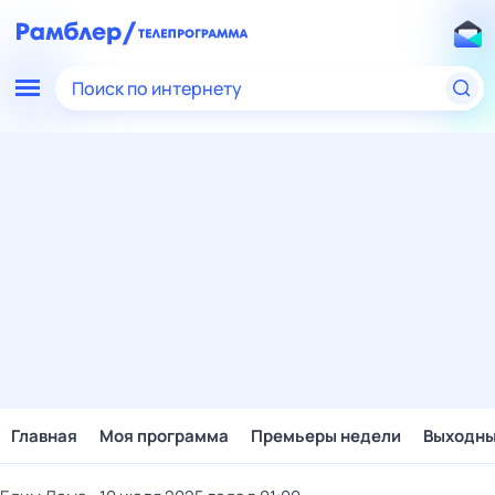
Поиск по интернету
Главная
Моя программа
Премьеры недели
Выходн