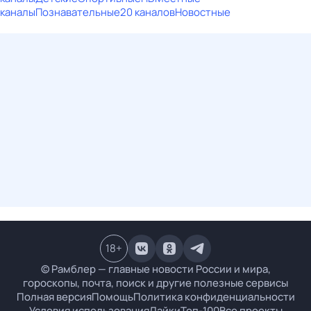
каналы
Познавательные
20 каналов
Новостные
18
+
© Рамблер — главные новости России и мира,
гороскопы, почта, поиск и другие полезные сервисы
Полная версия
Помощь
Политика конфиденциальности
Условия использования
Лайки
Топ-100
Все проекты