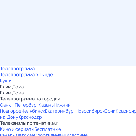
Телепрограмма
Телепрограмма в Тынде
Кухня
Едим Дома
Едим Дома
Телепрограмма по городам:
Санкт-Петербург
Казань
Нижний
Новгород
Челябинск
Екатеринбург
Новосибирск
Сочи
Красноя
на-Дону
Краснодар
Телеканалы по тематикам:
Кино и сериалы
Бесплатные
каналы
Детские
Спортивные
HD
Местные