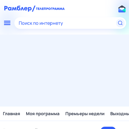
Поиск по интернету
Главная
Моя программа
Премьеры недели
Выходн