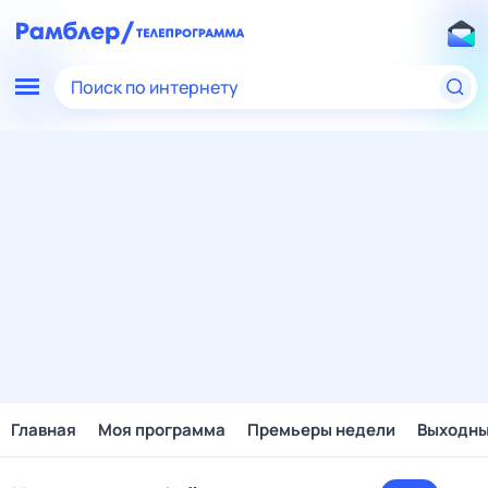
Поиск по интернету
Главная
Моя программа
Премьеры недели
Выходн