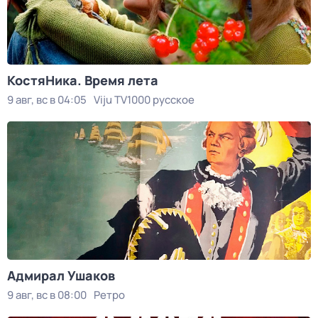
КостяНика. Время лета
9 авг, вс в 04:05
Viju TV1000 русское
Адмирал Ушаков
9 авг, вс в 08:00
Ретро