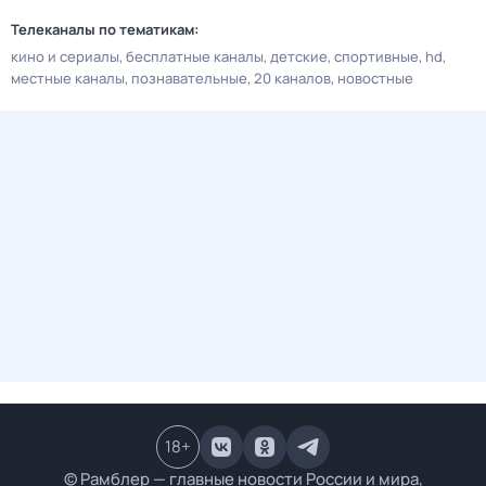
Телеканалы по тематикам:
кино и сериалы
бесплатные каналы
детские
спортивные
hd
местные каналы
познавательные
20 каналов
новостные
18
+
© Рамблер — главные новости России и мира,