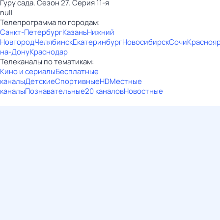
Гуру сада. Сезон 27. Серия 11-я
null
Телепрограмма по городам:
Санкт-Петербург
Казань
Нижний
Новгород
Челябинск
Екатеринбург
Новосибирск
Сочи
Красноя
на-Дону
Краснодар
Телеканалы по тематикам:
Кино и сериалы
Бесплатные
каналы
Детские
Спортивные
HD
Местные
каналы
Познавательные
20 каналов
Новостные