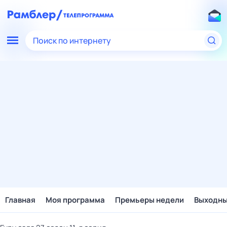
Поиск по интернету
Главная
Моя программа
Премьеры недели
Выходн