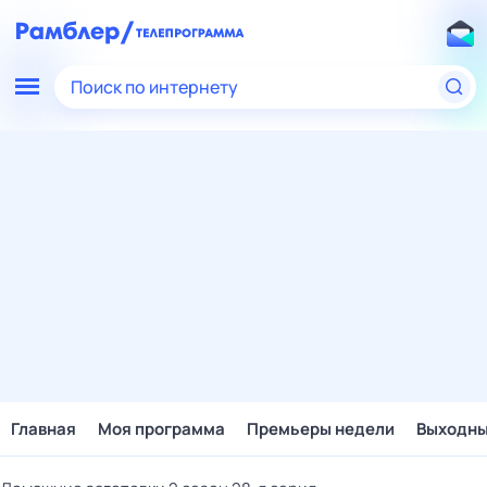
Поиск по интернету
Главная
Моя программа
Премьеры недели
Выходн