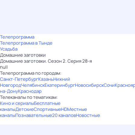
Телепрограмма
Телепрограмма в Тынде
Усадьба
Домашние заготовки
Домашние заготовки. Сезон 2. Серия 28-я
null
Телепрограмма по городам:
Санкт-Петербург
Казань
Нижний
Новгород
Челябинск
Екатеринбург
Новосибирск
Сочи
Красноя
на-Дону
Краснодар
Телеканалы по тематикам:
Кино и сериалы
Бесплатные
каналы
Детские
Спортивные
HD
Местные
каналы
Познавательные
20 каналов
Новостные