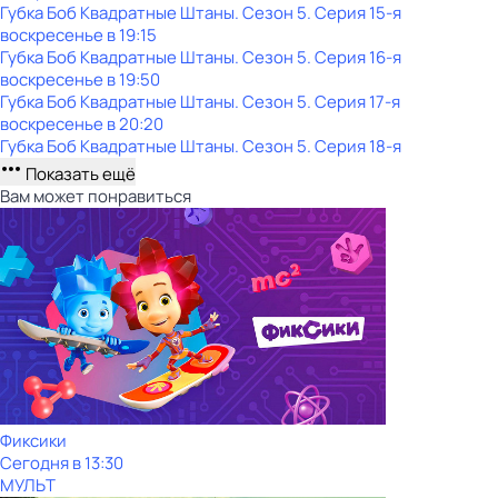
Губка Боб Квадратные Штаны
. Сезон 5
. Серия 15-я
воскресенье
в
19:15
Губка Боб Квадратные Штаны
. Сезон 5
. Серия 16-я
воскресенье
в
19:50
Губка Боб Квадратные Штаны
. Сезон 5
. Серия 17-я
воскресенье
в
20:20
Губка Боб Квадратные Штаны
. Сезон 5
. Серия 18-я
Показать ещё
Вам может понравиться
Фиксики
Сегодня в 13:30
МУЛЬТ