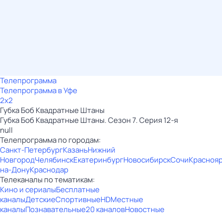
Телепрограмма
Телепрограмма в Уфе
2x2
Губка Боб Квадратные Штаны
Губка Боб Квадратные Штаны. Сезон 7. Серия 12-я
null
Телепрограмма по городам:
Санкт-Петербург
Казань
Нижний
Новгород
Челябинск
Екатеринбург
Новосибирск
Сочи
Красноя
на-Дону
Краснодар
Телеканалы по тематикам:
Кино и сериалы
Бесплатные
каналы
Детские
Спортивные
HD
Местные
каналы
Познавательные
20 каналов
Новостные