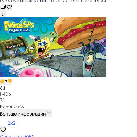
Губка Боб Квадратные Штаны 7 сезон 12-я серия
0
2
8.1
IMDb
7.1
Кинопоиск
Больше информации
2x2
Сегодня в 16:50