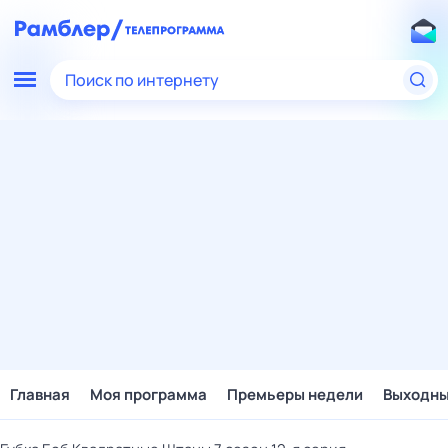
Поиск по интернету
Главная
Моя программа
Премьеры недели
Выходн