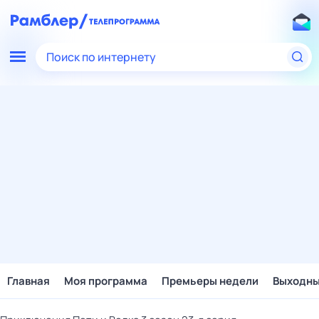
Поиск по интернету
Главная
Моя программа
Премьеры недели
Выходн