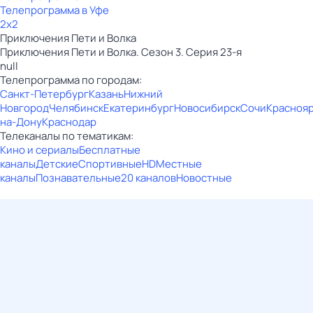
Телепрограмма в Уфе
2x2
Приключения Пети и Волка
Приключения Пети и Волка. Сезон 3. Серия 23-я
null
Телепрограмма по городам:
Санкт-Петербург
Казань
Нижний
Новгород
Челябинск
Екатеринбург
Новосибирск
Сочи
Красноя
на-Дону
Краснодар
Телеканалы по тематикам:
Кино и сериалы
Бесплатные
каналы
Детские
Спортивные
HD
Местные
каналы
Познавательные
20 каналов
Новостные