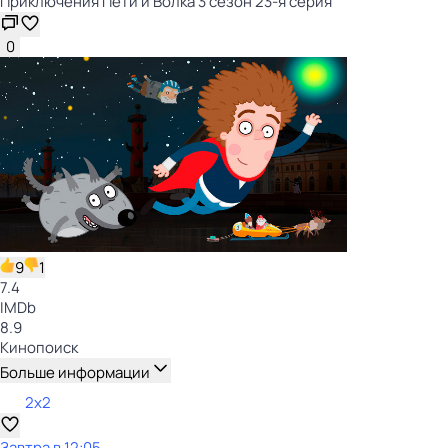
Приключения Пети и Волка 3 сезон 23-я серия
0
9
1
7.4
IMDb
8.9
Кинопоиск
Больше информации
2x2
Завтра в 12:05